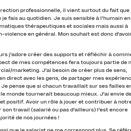
ion professionnelle, il vient surtout du fait que j
 je fais au quotidien. Je suis sensible à l’humain en
ématiques thérapeutiques et sociales mais aussi à
 non-violence en général. Mon souhait est donc d’avoi
urs j’adore créer des supports et réfléchir à comm
pect de mes compétences fera toujours partie de 
ial/marketing. J’ai besoin de créer plus de sens,
s en direct avec les gens, de partager mes expérien
e pense que si chacun travaillait sur ses failles e
, le monde tournerait beaucoup mieux. J’ai envie d
t positif. Avoir un rôle à jouer et contribuer à notr
son travail (salarié ou pas d’ailleurs) l’est encore
orité de nos journées !
si que le salariat ne me correspond plus. Se référ