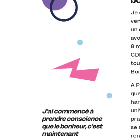
bo
Je 
ven
un 
avo
8 m
CDD
tou
Bor
A P
que
han
J’ai commencé à
uni
prendre conscience
pra
que le bonheur, c’est
se 
maintenant
ren