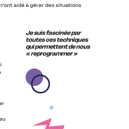
m’ont aidé à gérer des situations
Je suis fascinée par
toutes ces techniques
qui permettent de nous
« reprogrammer »
i
e
er
peu