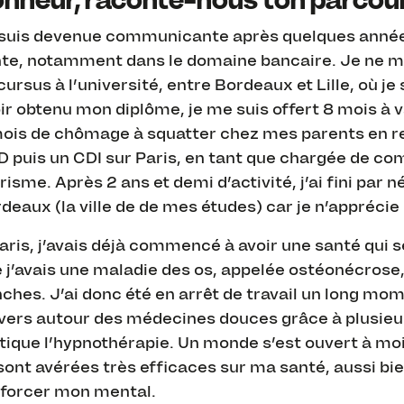
nheur, raconte-nous ton parcour
suis devenue communicante après quelques années à
te, notamment dans le domaine bancaire. Je ne m’y
cursus à l’université, entre Bordeaux et Lille, où je
ir obtenu mon diplôme, je me suis offert 8 mois à v
ois de chômage à squatter chez mes parents en rev
 puis un CDI sur Paris, en tant que chargée de co
risme. Après 2 ans et demi d’activité, j’ai fini par 
deaux (la ville de de mes études) car je n’apprécie p
aris, j’avais déjà commencé à avoir une santé qui se
 j’avais une maladie des os, appelée ostéonécrose
ches. J’ai donc été en arrêt de travail un long mom
vers autour des médecines douces grâce à plusie
tique l’hypnothérapie. Un monde s’est ouvert à mo
sont avérées très efficaces sur ma santé, aussi bi
forcer mon mental.