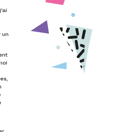
’ai
r un
ent
moi
ces,
n
e
e
er