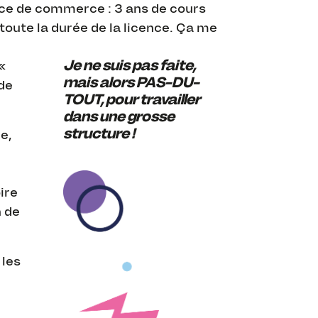
nce de commerce : 3 ans de cours
toute la durée de la licence. Ça me
Je ne suis pas faite,
«
mais alors PAS-DU-
 de
TOUT, pour travailler
dans une grosse
structure !
e,
e
ire
n de
 les
n