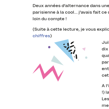
Deux années d’alternance dans une 
parisienne à la cool… j’avais fait ce
loin du compte !
(Suite à cette lecture, je vous expl
chiffres
)
Jui
dix
qua
par
ent
cet
A l
!) 
Les
me 