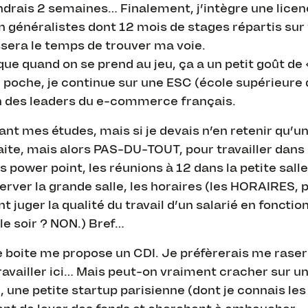
ndrais 2 semaines… Finalement, j’intègre une lice
n généralistes dont 12 mois de stages répartis sur 
ssera le temps de trouver ma voie.
que quand on se prend au jeu, ça a un petit goût de 
n poche, je continue sur une ESC (école supérieure
n des leaders du e-commerce français.
nt mes études, mais si je devais n’en retenir qu’un
s faite, mais alors PAS-DU-TOUT, pour travailler dans
s power point, les réunions à 12 dans la petite sall
rver la grande salle, les horaires (les HORAIRES, p
juger la qualité du travail d’un salarié en fonctio
 le soir ? NON.) Bref…
e boite me propose un CDI. Je préfèrerais me raser
travailler ici… Mais peut-on vraiment cracher sur u
 une petite startup parisienne (dont je connais les