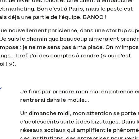
nent de lever des fonds et cherchent à embaucher
bmarketing. Bon c’est à Paris, mais le poste est
nais déjà une partie de l’équipe. BANCO !
que nouvellement parisienne, dans une startup sup
e. Je suis le chemin que beaucoup aimeraient prend
s’impose : je ne me sens pas à ma place. On m’impo
ngs… bref, j’ai des comptes à rendre (« oui c’est
i ! »).
Je finis par prendre mon mal en patience en
rentrerai dans le moule…
Un dimanche midi, mon attention se porte sur
d’adolescents suite à des bizutages. Dans la
réseaux sociaux qui amplifient le phénomèn
des institutions, des entreprises pour veni