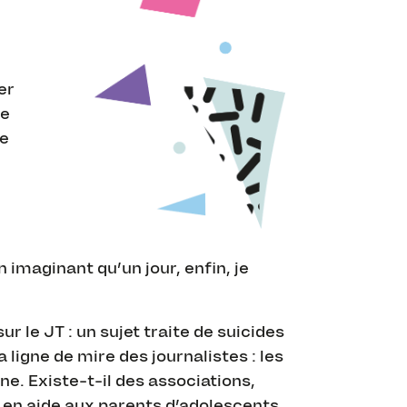
er
re
se
 imaginant qu’un jour, enfin, je
 le JT : un sujet traite de suicides
 ligne de mire des journalistes : les
e. Existe-t-il des associations,
r en aide aux parents d’adolescents