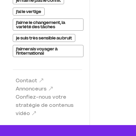
je n’aime pas le conflit
j’ai le vertige
j’aime le changement, la
variété des tâches
je suis très sensible au bruit
j’aimerais voyager à
l’international
Contact
Annonceurs
Confiez-nous votre
stratégie de contenus
vidéo