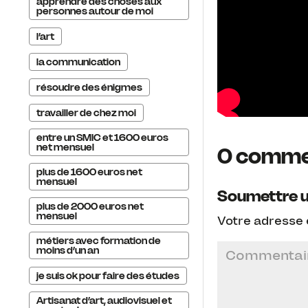
apprendre des choses aux
personnes autour de moi
l’art
la communication
résoudre des énigmes
travailler de chez moi
entre un SMIC et 1600 euros
net mensuel
0 comme
plus de 1600 euros net
mensuel
Soumettre 
plus de 2000 euros net
mensuel
Votre adresse 
métiers avec formation de
moins d’un an
je suis ok pour faire des études
Artisanat d’art, audiovisuel et