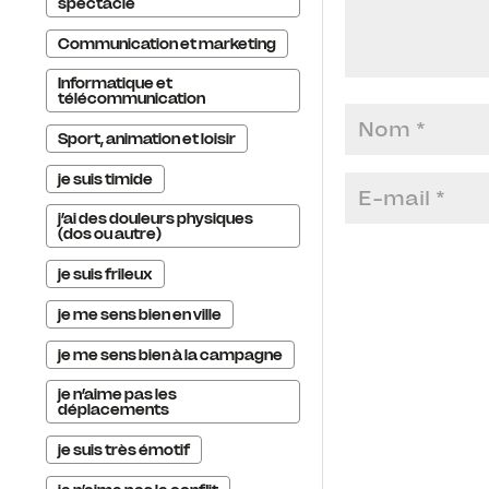
spectacle
Communication et marketing
Informatique et
télécommunication
Sport, animation et loisir
je suis timide
j’ai des douleurs physiques
(dos ou autre)
je suis frileux
je me sens bien en ville
je me sens bien à la campagne
je n’aime pas les
déplacements
je suis très émotif