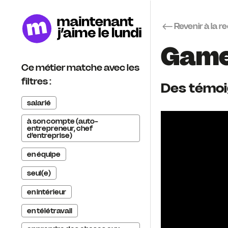
Revenir à la 
Game
Ce métier matche avec les
filtres :
Des témoig
salarié
à son compte (auto-
entrepreneur, chef
d’entreprise)
en équipe
seul(e)
en intérieur
en télétravail